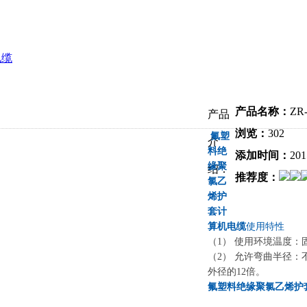
电缆
产品名称：
Z
产品
浏览：
302
氟塑
介
料绝
添加时间：
201
缘聚
绍：
推荐度：
氯乙
烯护
套计
算机电缆
使用特性
（1） 使用环境温度：固定
（2） 允许弯曲半径
外径的12倍。
氟塑料绝缘聚氯乙烯护