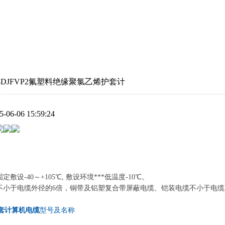
R-DJFVP2氟塑料绝缘聚氯乙烯护套计
5-06-06 15:59:24
敷设-40～+105℃, 敷设环境***低温度-10℃。
：不小于电缆外径的6倍，铜带及铝塑复合带屏蔽电缆、铠装电缆不小于电缆
套计算机电缆
型号及名称