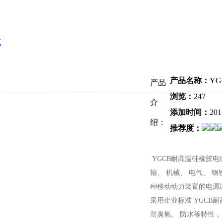
缆
产品名称：
Y
产品
浏览：
247
介
添加时间：
201
绍：
推荐度：
YGCB耐高温硅橡胶电
输、 机械、 电气、 钢
种移动动力装置的电源连
采用企业标准 YGCB
耐臭氧、 防水等特性， 并